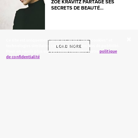
ZOË KRAVITZ PARTAGE SES
SECRETS DE BEAUTÉ...
Ce site est uniquement pour le Canada. Des “cookies” et
technologies similaires sont utilisées à des fins de publicité.
Close
LOAD MORE
Pour en savoir plus sur vos choix consultez notre
politique
de confidentialité
.
SKINCARE.COM
POLITIQUE DE
CONFIDENTIALITÉ
À PROPOS
CONDITIONS
CONTACTEZ-NOUS
D'UTILISATION
HAIR.COM